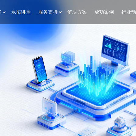
P
永拓讲堂
服务支持
解决方案
成功案例
行业动
局？5 大核心价值解析
地无忧”
大的风口也接不住
产效率“跑”起来？