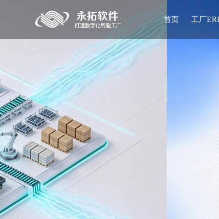
首页
工厂ER
家具 MES 系统如何破解家居生产效率困
陶瓷行业 | 一件瓷器的数字化旅程
定制家居 | 从“设计天马行空”到“生产落
永拓数字 | 钣金装备行业5月展讯速递
永拓数字 | 塑料编织行业5月展讯速递
永拓数字 | 陶瓷行业5月展讯速递
永拓数字 | 家居行业5月展讯速递
世界杯订单爆发：工厂管理跟不上，再
陶瓷车间数字化升级：MES系统如何让生