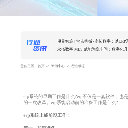
从“盲目数字化”到“精益数字化”：陶瓷
联袂启动 | 新锐×策锐×永拓，数字化项
三城×三业×三方案，永拓数字交出制造
永拓数字发奖金啦：每一次奋斗，都值
项目启动 | 名家居集团×永拓数字，共
永拓数字 MES 赋能陶瓷车间：数字化
家居企业计划排程：降本增效、筑牢竞
永拓数字|2025年国庆中秋双节放假通知
您的位置：
首页
->
新闻中心
->
行业动态
办公家具企业数字化转型：提升竞争力
家具非标件生产进度追踪：高效落地方
家具 MES 系统如何破解家居生产效率困
erp系统的早期工作是什么?erp不仅是一套软件
陶瓷行业 | 一件瓷器的数字化旅程
的一次改革。erp系统启动前的准备工作是什么?
定制家居 | 从“设计天马行空”到“生产落
erp系统上线前期工作：