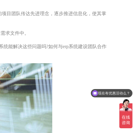
上系统不是砸
钱工程
的项目团队传达先进理念，逐步推进信息化，使其掌
车间异常管理，应该怎么管
业需求文件中。
理呢？
p系统能解决这些问题吗?如何与erp系统建设团队合作
精益管理与系统结合，先选择哪
个呢？
“冷”滚动计划，为什么叫冷呢？是这
个意思
现在有优惠活动么？
可以介绍下你们的产品么？